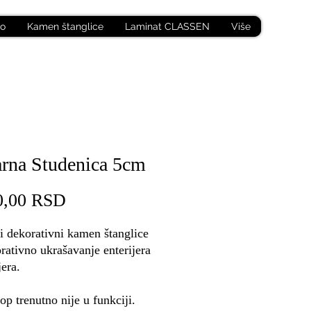
no
Kamen štanglice
Laminat CLASSEN
Više
rna Studenica 5cm
Price
0,00 RSD
i dekorativni kamen štanglice
rativno ukrašavanje enterijera
jera.
p trenutno nije u funkciji.