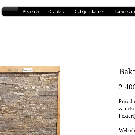
Početna
Oblutak
Drobljeni kamen
Teraco zr
Baka
2.40
Prirodn
za deko
i exteri
Web sho