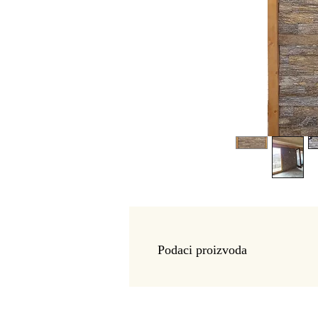
Podaci proizvoda
Stavlja u promet:
Woodstone 024 PR,Lošinjska 23 , 24
- Zemlja porekla: Srbija